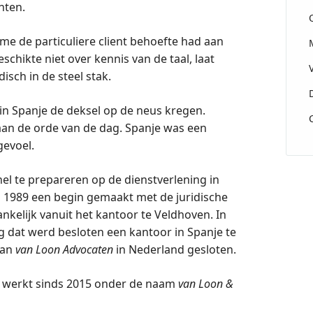
chten.
e de particuliere client behoefte had aan
schikte niet over kennis van de taal, laat
isch in de steel stak.
n Spanje de deksel op de neus kregen.
aan de orde van de dag. Spanje was een
gevoel.
el te prepareren op de dienstverlening in
n 1989 een begin gemaakt met de juridische
nkelijk vanuit het kantoor te Veldhoven. In
g dat werd besloten een kantoor in Spanje te
van
van Loon
Advocaten
in Nederland gesloten.
te) werkt sinds 2015 onder de naam
van Loon
&