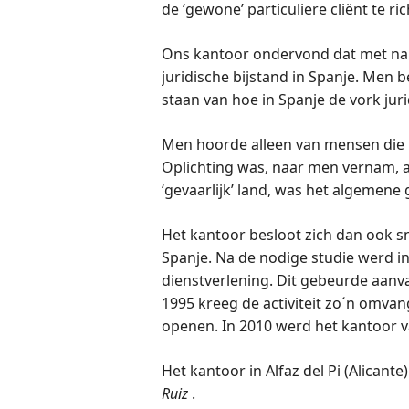
de ‘gewone’ particuliere cliënt te ri
Ons kantoor ondervond dat met nam
juridische bijstand in Spanje. Men be
staan van hoe in Spanje de vork jurid
Men hoorde alleen van mensen die i
Oplichting was, naar men vernam, 
‘gevaarlijk’ land, was het algemene 
Het kantoor besloot zich dan ook sn
Spanje. Na de nodige studie werd i
dienstverlening. Dit gebeurde aanva
1995 kreeg de activiteit zo´n omvan
openen. In 2010 werd het kantoor 
Het kantoor in Alfaz del Pi (Alican
Ruiz
.