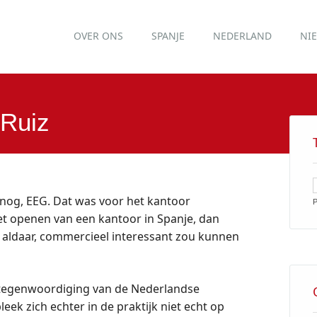
Main menu
Skip
OVER ONS
SPANJE
NEDERLAND
NI
to
content
Ruiz
n nog, EEG. Dat was voor het kantoor
P
t openen van een kantoor in Spanje, dan
n aldaar, commercieel interessant zou kunnen
vertegenwoordiging van de Nederlandse
eek zich echter in de praktijk niet echt op